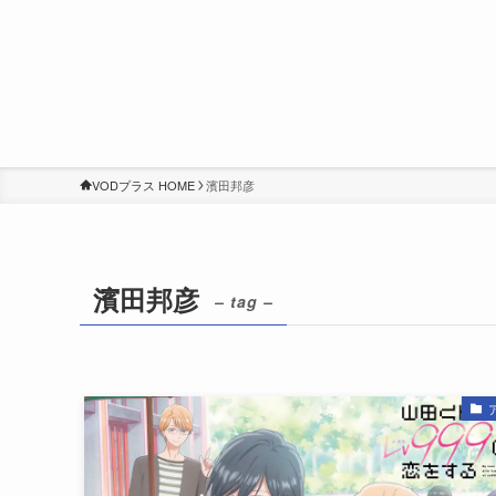
VODプラス HOME
濱田邦彦
濱田邦彦
– tag –